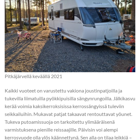
Pitkäjärvellä keväällä 2021
Kaikki vuoteet on varustettu vakiona joustinpatjoilla ja
tukevilla liimatuilla pyökkipuisilla sängynrungoilla. Jälkikasvu
kerää voimia kaksikerroksisissa kerrossängyissä tuleviin
seikkailuihin. Mukavat patjat takaavat rentouttavat yöunet.
Tukeva putoamissuoja on tarkoitettu ylimääräisenä
varmistuksena pienille reissaajille. Päivisin voi alempi
kerrosvuode olla ylös käännettynä. Sen alla on tilaa leikkiä –