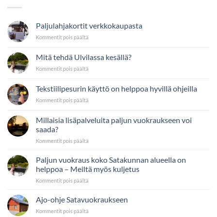
Paljulahjakortit verkkokaupasta
artikkelissa
Kommentit pois päältä
Paljulahjakortit
verkkokaupasta
Mitä tehdä Ulvilassa kesällä?
artikkelissa
Kommentit pois päältä
Mitä
tehdä
Tekstiilipesurin käyttö on helppoa hyvillä ohjeilla
Ulvilassa
artikkelissa
Kommentit pois päältä
kesällä?
Tekstiilipesurin
käyttö
Millaisia lisäpalveluita paljun vuokraukseen voi
on
saada?
helppoa
artikkelissa
Kommentit pois päältä
hyvillä
Millaisia
ohjeilla
lisäpalveluita
Paljun vuokraus koko Satakunnan alueella on
paljun
helppoa – Meiltä myös kuljetus
vuokraukseen
artikkelissa
Kommentit pois päältä
voi
Paljun
saada?
vuokraus
Ajo-ohje Satavuokraukseen
koko
artikkelissa
Kommentit pois päältä
Satakunnan