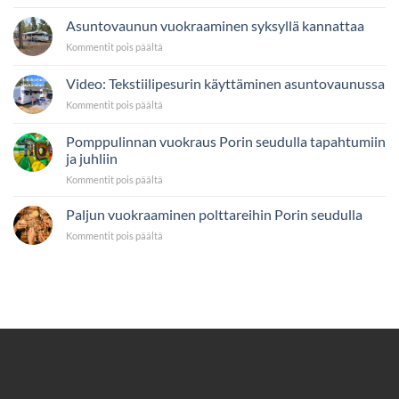
Ajo-
alueella
ohje
Asuntovaunun vuokraaminen syksyllä kannattaa
on
Satavuokraukseen
helppoa
artikkelissa
Kommentit pois päältä
–
Asuntovaunun
Meiltä
vuokraaminen
Video: Tekstiilipesurin käyttäminen asuntovaunussa
myös
syksyllä
kuljetus
artikkelissa
Kommentit pois päältä
kannattaa
Video:
Tekstiilipesurin
Pomppulinnan vuokraus Porin seudulla tapahtumiin
käyttäminen
ja juhliin
asuntovaunussa
artikkelissa
Kommentit pois päältä
Pomppulinnan
vuokraus
Paljun vuokraaminen polttareihin Porin seudulla
Porin
artikkelissa
Kommentit pois päältä
seudulla
Paljun
tapahtumiin
vuokraaminen
ja
polttareihin
juhliin
Porin
seudulla